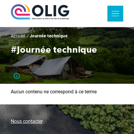
Aller
Panneau de gestion des cookies
au
contenu
principal
Fil
Accueil
Journée technique
d'Ariane
#Journée technique
Aucun contenu ne correspond à ce terme
Nous contacter