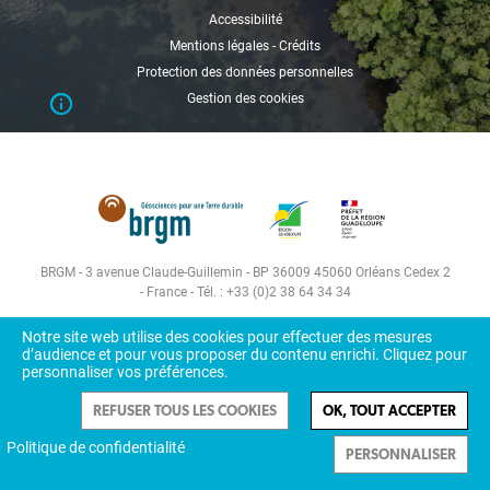
Accessibilité
Mentions légales - Crédits
Protection des données personnelles
Gestion des cookies
BRGM - 3 avenue Claude-Guillemin - BP 36009 45060 Orléans Cedex 2
- France - Tél. : +33 (0)2 38 64 34 34
Notre site web utilise des cookies pour effectuer des mesures
d’audience et pour vous proposer du contenu enrichi. Cliquez pour
personnaliser vos préférences.
REFUSER TOUS LES COOKIES
OK, TOUT ACCEPTER
Politique de confidentialité
PERSONNALISER