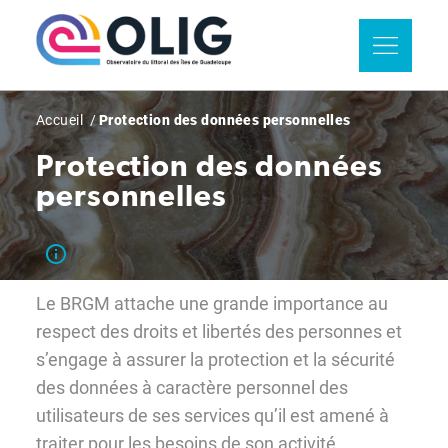
Aller
Panneau de gestion des cookies
au
contenu
principal
Fil
Accueil
Protection des données personnelles
d'Ariane
Protection des données
personnelles
Le BRGM attache une grande importance au
respect des droits et libertés des personnes et
s’engage à assurer la protection et la sécurité
des données à caractère personnel des
utilisateurs de ses services qu’il est amené à
traiter pour les besoins de son activité.