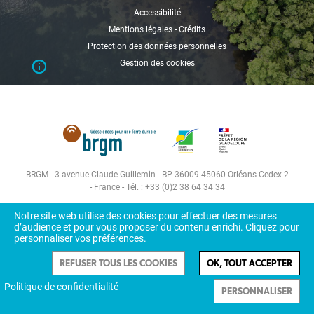
Accessibilité
Mentions légales - Crédits
Protection des données personnelles
Gestion des cookies
BRGM - 3 avenue Claude-Guillemin - BP 36009 45060 Orléans Cedex 2
- France - Tél. : +33 (0)2 38 64 34 34
Notre site web utilise des cookies pour effectuer des mesures
d’audience et pour vous proposer du contenu enrichi. Cliquez pour
personnaliser vos préférences.
REFUSER TOUS LES COOKIES
OK, TOUT ACCEPTER
Politique de confidentialité
PERSONNALISER