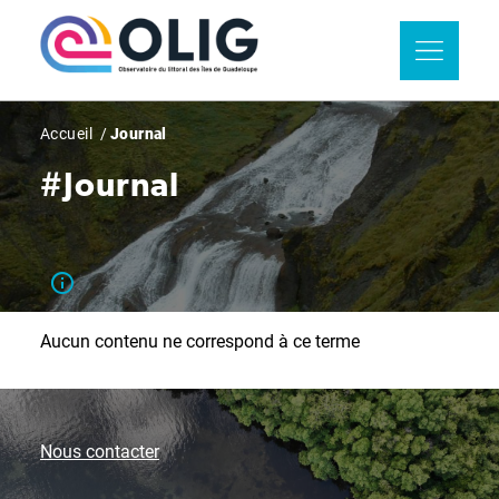
Aller
Panneau de gestion des cookies
au
contenu
principal
Fil
Accueil
Journal
d'Ariane
#Journal
Aucun contenu ne correspond à ce terme
Nous contacter