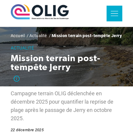
Aller
Panneau de gestion des cookies
au
contenu
principal
Fil
Accueil
Actualité
Mission terrain post-tempête Jerry
d'Ariane
ACTUALITÉ
Mission terrain post-
tempête Jerry
Campagne terrain OLIG déclenchée en
décembre 2025 pour quantifier la reprise de
plage après le passage de Jerry en octobre
2025.
22 décembre 2025