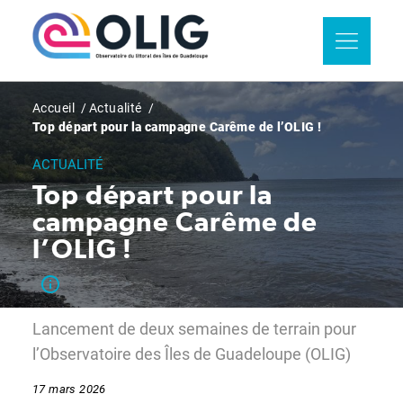
Aller
Panneau de gestion des cookies
au
contenu
principal
Fil
Accueil
Actualité
Top départ pour la campagne Carême de l’OLIG !
d'Ariane
ACTUALITÉ
Top départ pour la
campagne Carême de
l’OLIG !
Lancement de deux semaines de terrain pour
l’Observatoire des Îles de Guadeloupe (OLIG)
17 mars 2026